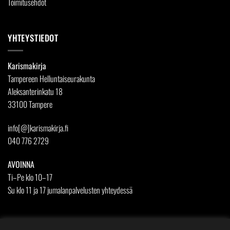
Toimitusehdot
YHTEYSTIEDOT
Karismakirja
Tampereen Helluntaiseurakunta
Aleksanterinkatu 18
33100 Tampere
info[@]karismakirja.fi
040 776 2729
AVOINNA
Ti–Pe klo 10–17
Su klo 11 ja 17 jumalanpalvelusten yhteydessä
SEURAA MEITÄ