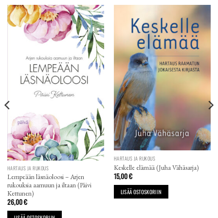
HARTAUS JA RUKOUS
Keskelle elämää (Juha Vähäsarja)
HARTAUS JA RUKOUS
15,00
€
Lempeään läsnäoloosi – Arjen
rukouksia aamuun ja iltaan (Päivi
LISÄÄ OSTOSKORIIN
Kettunen)
26,00
€
LISÄÄ OSTOSKORIIN