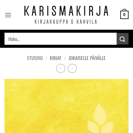
Skip
to
0
content
Etsi:
ETUSIVU
/
KIRJAT
/
JOKAISELLE PÄIVÄLLE