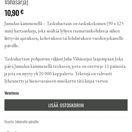
Vähäsarja)
10,90
€
Jumalan kämmenellä – Taskuhartaus
on taskukokoinen (90 x 125
mm) hartauskirja, joka sisältää lyhyen raamatunkohdan ja siihen
liittyvän ajatuksen, kehotuksen tai lohdutuksen vuoden jokaiselle
päivälle.
Taskuhartaus pohjautuu väljästi
Juha Vähäsarjan
laajempaan Joka
päivä Jumalan kämmenellä teokseen, josta on otettu jo 11 painosta
ja jota on myyty yli 20 000 kappaletta. Tekstejä on vahvasti
lyhennetty ja hienovaraisesti muokattu tätä kirjaa varten.
Varastossa
LISÄÄ OSTOSKORIIN
Osasto:
Jokaiselle päivälle